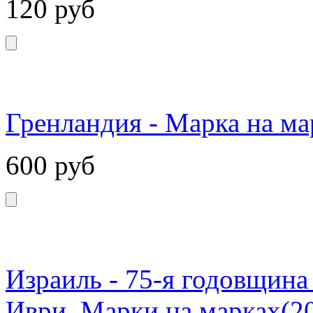
120
руб
Гренландия - Марка на ма
600
руб
Израиль - 75-я годовщин
Иври. Марки на марках(20