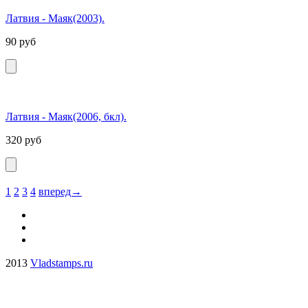
Латвия - Маяк(2003).
90
руб
Латвия - Маяк(2006, бкл).
320
руб
1
2
3
4
вперед→
2013
Vladstamps.ru