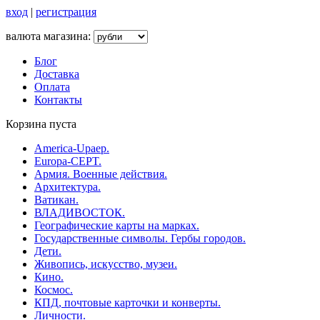
вход
|
регистрация
валюта магазина:
Блог
Доставка
Оплата
Контакты
Корзина пуста
America-Upaep.
Europa-CEPT.
Армия. Военные действия.
Архитектура.
Ватикан.
ВЛАДИВОСТОК.
Географические карты на марках.
Государственные символы. Гербы городов.
Дети.
Живопись, искусство, музеи.
Кино.
Космос.
КПД, почтовые карточки и конверты.
Личности.