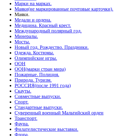
Марки на марках.
Маяки(не маркированные почтовые карточки).
Маяки.
Медали и ордена.
Медицина. Красный крест.
Международный полярный год.
Минералы.
Мосты.
Новый год. Рождество. Праздники.
Одежда. Костюмы.
Олимпийские игры.
ООН
ООН(марки стран мира)
Пожарные. Полиция.
Природа. Туризм.
РОССИЯ(после 1991 года)
Скауты.
Совместные выпуски.
Спорт.
Стандартные выпуски.
Суверенный военный Мальтийский орден
Транспорт.
Фауна.
Филателистические выставки.
Флора.