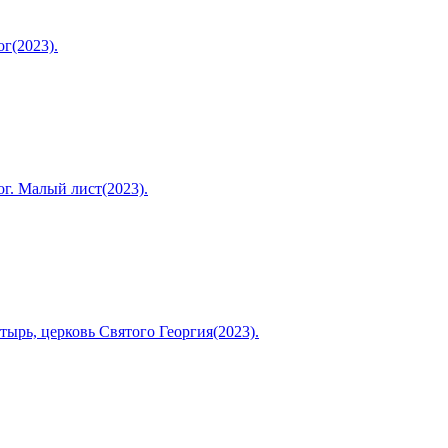
г(2023).
г. Малый лист(2023).
ырь, церковь Святого Георгия(2023).