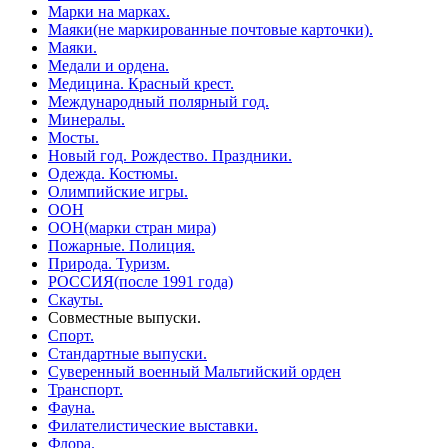
Марки на марках.
Маяки(не маркированные почтовые карточки).
Маяки.
Медали и ордена.
Медицина. Красный крест.
Международный полярный год.
Минералы.
Мосты.
Новый год. Рождество. Праздники.
Одежда. Костюмы.
Олимпийские игры.
ООН
ООН(марки стран мира)
Пожарные. Полиция.
Природа. Туризм.
РОССИЯ(после 1991 года)
Скауты.
Совместные выпуски.
Спорт.
Стандартные выпуски.
Суверенный военный Мальтийский орден
Транспорт.
Фауна.
Филателистические выставки.
Флора.