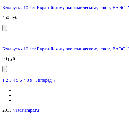
Беларусь - 10 лет Евразийскому экономическому союзу ЕАЭС.
450
руб
Беларусь - 10 лет Евразийскому экономическому союзу ЕАЭС.
90
руб
1
2
3
4
5
6
7
8
9
...
вперед→
2013
Vladstamps.ru