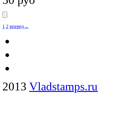
1
2
вперед→
2013
Vladstamps.ru