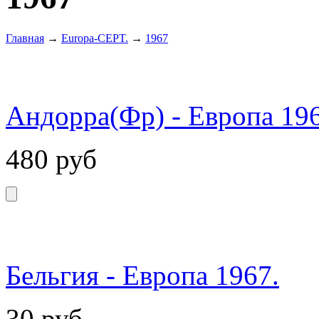
Главная
→
Europa-CEPT.
→
1967
Андорра(Фр) - Европа 196
480
руб
Бельгия - Европа 1967.
30
руб