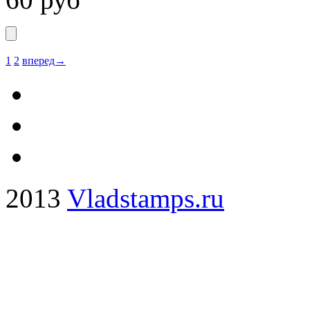
1
2
вперед→
2013
Vladstamps.ru