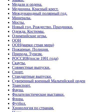
Медали и ордена.
Медицина. Красный крест.
Международный полярный год.
Минералы.
Мосты.
Новый год. Рождество. Праздники.
Одежда. Костюмы.
Олимпийские игры.
ООН
ООН(марки стран мира)
Пожарные. Полиция.
Природа. Туризм.
РОССИЯ(после 1991 года)
Скауты.
Совместные выпуски.
Спорт.
Стандартные выпуски.
Суверенный военный Мальтийский орден
Транспорт.
Фауна.
Филателистические выставки.
Флора.
Футбол.
Хронология по странам.