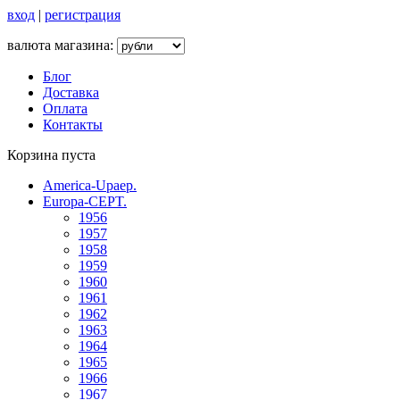
вход
|
регистрация
валюта магазина:
Блог
Доставка
Оплата
Контакты
Корзина пуста
America-Upaep.
Europa-CEPT.
1956
1957
1958
1959
1960
1961
1962
1963
1964
1965
1966
1967