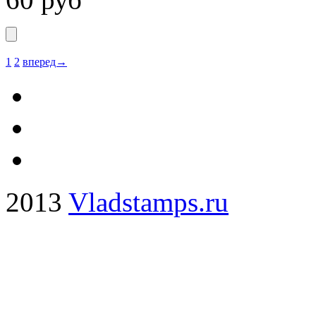
1
2
вперед→
2013
Vladstamps.ru