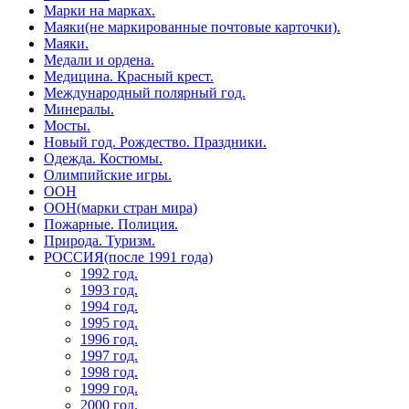
Марки на марках.
Маяки(не маркированные почтовые карточки).
Маяки.
Медали и ордена.
Медицина. Красный крест.
Международный полярный год.
Минералы.
Мосты.
Новый год. Рождество. Праздники.
Одежда. Костюмы.
Олимпийские игры.
ООН
ООН(марки стран мира)
Пожарные. Полиция.
Природа. Туризм.
РОССИЯ(после 1991 года)
1992 год.
1993 год.
1994 год.
1995 год.
1996 год.
1997 год.
1998 год.
1999 год.
2000 год.