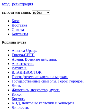
вход
|
регистрация
валюта магазина:
Блог
Доставка
Оплата
Контакты
Корзина пуста
America-Upaep.
Europa-CEPT.
Армия. Военные действия.
Архитектура.
Ватикан.
ВЛАДИВОСТОК.
Географические карты на марках.
Государственные символы. Гербы городов.
Дети.
Живопись, искусство, музеи.
Кино.
Космос.
КПД, почтовые карточки и конверты.
Личности.