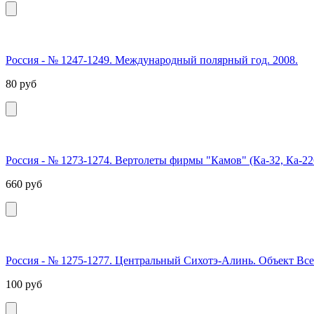
Россия - № 1247-1249. Международный полярный год. 2008.
80
руб
Россия - № 1273-1274. Вертолеты фирмы "Камов" (Ка-32, Ка-226)
660
руб
Россия - № 1275-1277. Центральный Сихотэ-Алинь. Объект Все
100
руб