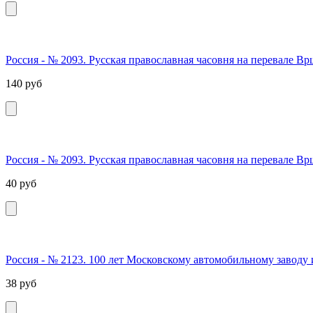
Россия - № 2093. Русская православная часовня на перевале Вр
140
руб
Россия - № 2093. Русская православная часовня на перевале Вр
40
руб
Россия - № 2123. 100 лет Московскому автомобильному заводу 
38
руб