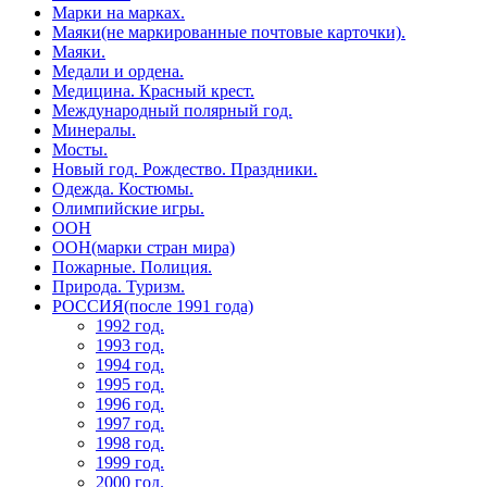
Марки на марках.
Маяки(не маркированные почтовые карточки).
Маяки.
Медали и ордена.
Медицина. Красный крест.
Международный полярный год.
Минералы.
Мосты.
Новый год. Рождество. Праздники.
Одежда. Костюмы.
Олимпийские игры.
ООН
ООН(марки стран мира)
Пожарные. Полиция.
Природа. Туризм.
РОССИЯ(после 1991 года)
1992 год.
1993 год.
1994 год.
1995 год.
1996 год.
1997 год.
1998 год.
1999 год.
2000 год.