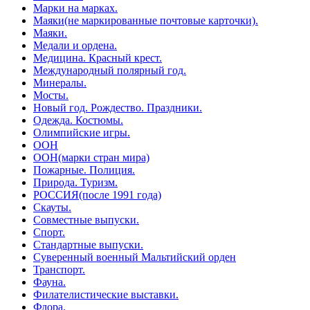
Марки на марках.
Маяки(не маркированные почтовые карточки).
Маяки.
Медали и ордена.
Медицина. Красный крест.
Международный полярный год.
Минералы.
Мосты.
Новый год. Рождество. Праздники.
Одежда. Костюмы.
Олимпийские игры.
ООН
ООН(марки стран мира)
Пожарные. Полиция.
Природа. Туризм.
РОССИЯ(после 1991 года)
Скауты.
Совместные выпуски.
Спорт.
Стандартные выпуски.
Суверенный военный Мальтийский орден
Транспорт.
Фауна.
Филателистические выставки.
Флора.