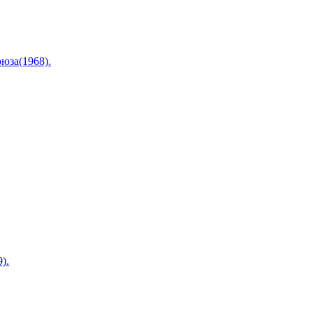
юза(1968).
).