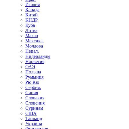
Италия
Канада
Китай
КНДР
Куба
Литва
Макао
Мексика.
Молдова
Непал.
Нидерланды
Норвегия
ОАЭ
Польша
Румыния
Рю Кю
Сербия.
Сирия
Словакия
Словения
Суринам
США
Таиланд
Украина
Финляндия