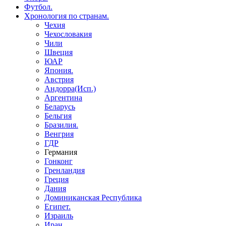
Футбол.
Хронология по странам.
Чехия
Чехословакия
Чили
Швеция
ЮАР
Япония.
Австрия
Андорра(Исп.)
Аргентина
Беларусь
Бельгия
Бразилия.
Венгрия
ГДР
Германия
Гонконг
Гренландия
Греция
Дания
Доминиканская Республика
Египет.
Израиль
Иран