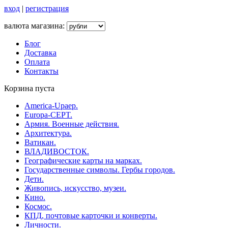
вход
|
регистрация
валюта магазина:
Блог
Доставка
Оплата
Контакты
Корзина пуста
America-Upaep.
Europa-CEPT.
Армия. Военные действия.
Архитектура.
Ватикан.
ВЛАДИВОСТОК.
Географические карты на марках.
Государственные символы. Гербы городов.
Дети.
Живопись, искусство, музеи.
Кино.
Космос.
КПД, почтовые карточки и конверты.
Личности.