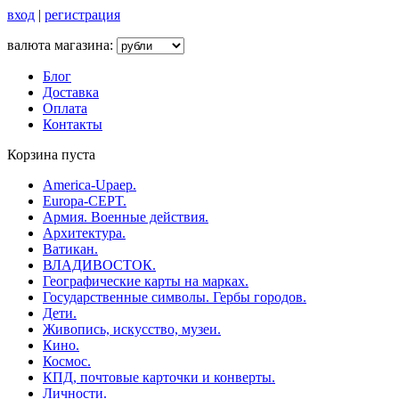
вход
|
регистрация
валюта магазина:
Блог
Доставка
Оплата
Контакты
Корзина пуста
America-Upaep.
Europa-CEPT.
Армия. Военные действия.
Архитектура.
Ватикан.
ВЛАДИВОСТОК.
Географические карты на марках.
Государственные символы. Гербы городов.
Дети.
Живопись, искусство, музеи.
Кино.
Космос.
КПД, почтовые карточки и конверты.
Личности.