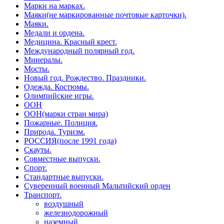
Марки на марках.
Маяки(не маркированные почтовые карточки).
Маяки.
Медали и ордена.
Медицина. Красный крест.
Международный полярный год.
Минералы.
Мосты.
Новый год. Рождество. Праздники.
Одежда. Костюмы.
Олимпийские игры.
ООН
ООН(марки стран мира)
Пожарные. Полиция.
Природа. Туризм.
РОССИЯ(после 1991 года)
Скауты.
Совместные выпуски.
Спорт.
Стандартные выпуски.
Суверенный военный Мальтийский орден
Транспорт.
воздушный
железнодорожный
наземный