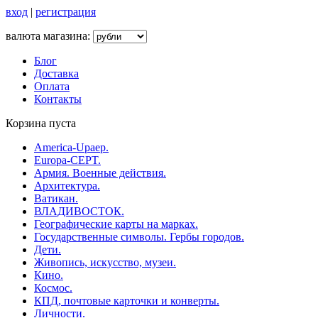
вход
|
регистрация
валюта магазина:
Блог
Доставка
Оплата
Контакты
Корзина пуста
America-Upaep.
Europa-CEPT.
Армия. Военные действия.
Архитектура.
Ватикан.
ВЛАДИВОСТОК.
Географические карты на марках.
Государственные символы. Гербы городов.
Дети.
Живопись, искусство, музеи.
Кино.
Космос.
КПД, почтовые карточки и конверты.
Личности.