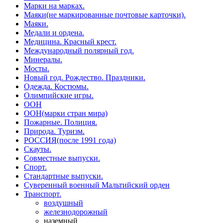
Марки на марках.
Маяки(не маркированные почтовые карточки).
Маяки.
Медали и ордена.
Медицина. Красный крест.
Международный полярный год.
Минералы.
Мосты.
Новый год. Рождество. Праздники.
Одежда. Костюмы.
Олимпийские игры.
ООН
ООН(марки стран мира)
Пожарные. Полиция.
Природа. Туризм.
РОССИЯ(после 1991 года)
Скауты.
Совместные выпуски.
Спорт.
Стандартные выпуски.
Суверенный военный Мальтийский орден
Транспорт.
воздушный
железнодорожный
наземный