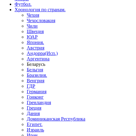
Футбол.
Хронология по странам.
Чехия
Чехословакия
Чили
Швеция
ЮАР
Япония.
Австрия
Андорра(Исп.)
Аргентина
Беларусь
Бельгия
Бразилия.
Венгрия
ГДР
Германия
Гонконг
Гренландия
Греция
Дания
Доминиканская Республика
Египет.
Израиль
Иран