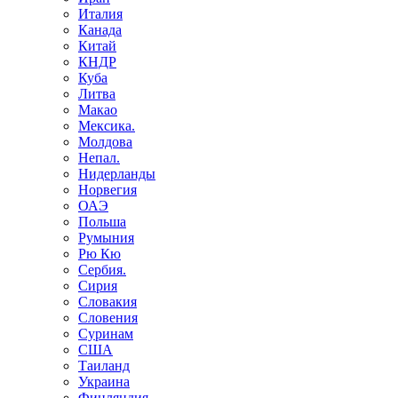
Италия
Канада
Китай
КНДР
Куба
Литва
Макао
Мексика.
Молдова
Непал.
Нидерланды
Норвегия
ОАЭ
Польша
Румыния
Рю Кю
Сербия.
Сирия
Словакия
Словения
Суринам
США
Таиланд
Украина
Финляндия