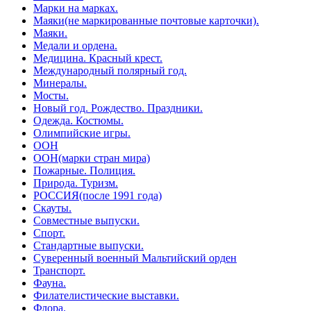
Марки на марках.
Маяки(не маркированные почтовые карточки).
Маяки.
Медали и ордена.
Медицина. Красный крест.
Международный полярный год.
Минералы.
Мосты.
Новый год. Рождество. Праздники.
Одежда. Костюмы.
Олимпийские игры.
ООН
ООН(марки стран мира)
Пожарные. Полиция.
Природа. Туризм.
РОССИЯ(после 1991 года)
Скауты.
Совместные выпуски.
Спорт.
Стандартные выпуски.
Суверенный военный Мальтийский орден
Транспорт.
Фауна.
Филателистические выставки.
Флора.