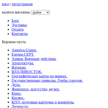
вход
|
регистрация
валюта магазина:
Блог
Доставка
Оплата
Контакты
Корзина пуста
America-Upaep.
Europa-CEPT.
Армия. Военные действия.
Архитектура.
Ватикан.
ВЛАДИВОСТОК.
Географические карты на марках.
Государственные символы. Гербы городов.
Дети.
Живопись, искусство, музеи.
Кино.
Космос.
КПД, почтовые карточки и конверты.
Личности.