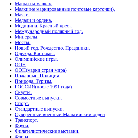
Марки на марках.
Маяки(не маркированные почтовые карточки).
Маяки.
Медали и ордена.
Медицина. Красный крест.
Международный полярный год.
Минералы.
Мосты.
Новый год. Рождество. Праздники.
Одежда. Костюмы.
Олимпийские игры.
ООН
ООН(марки стран мира)
Пожарные. Полиция.
Природа. Туризм.
РОССИЯ(после 1991 года)
Скауты.
Совместные выпуски.
Спорт.
Стандартные выпуски.
Суверенный военный Мальтийский орден
Транспорт.
Фауна.
Филателистические выставки.
Флора.