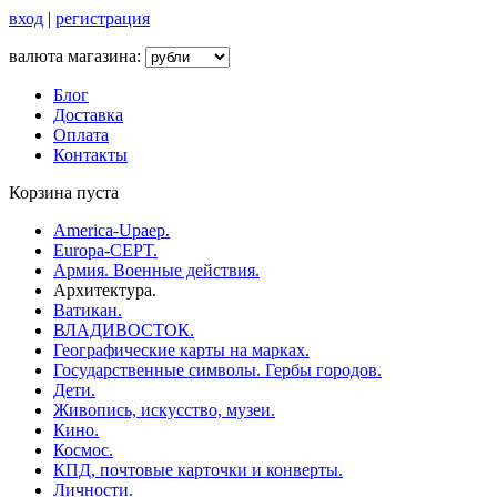
вход
|
регистрация
валюта магазина:
Блог
Доставка
Оплата
Контакты
Корзина пуста
America-Upaep.
Europa-CEPT.
Армия. Военные действия.
Архитектура.
Ватикан.
ВЛАДИВОСТОК.
Географические карты на марках.
Государственные символы. Гербы городов.
Дети.
Живопись, искусство, музеи.
Кино.
Космос.
КПД, почтовые карточки и конверты.
Личности.