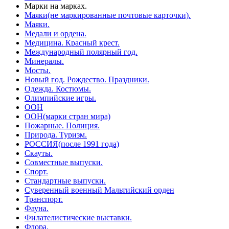
Марки на марках.
Маяки(не маркированные почтовые карточки).
Маяки.
Медали и ордена.
Медицина. Красный крест.
Международный полярный год.
Минералы.
Мосты.
Новый год. Рождество. Праздники.
Одежда. Костюмы.
Олимпийские игры.
ООН
ООН(марки стран мира)
Пожарные. Полиция.
Природа. Туризм.
РОССИЯ(после 1991 года)
Скауты.
Совместные выпуски.
Спорт.
Стандартные выпуски.
Суверенный военный Мальтийский орден
Транспорт.
Фауна.
Филателистические выставки.
Флора.