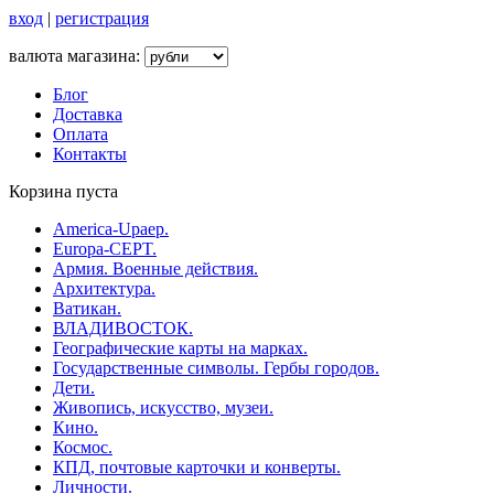
вход
|
регистрация
валюта магазина:
Блог
Доставка
Оплата
Контакты
Корзина пуста
America-Upaep.
Europa-CEPT.
Армия. Военные действия.
Архитектура.
Ватикан.
ВЛАДИВОСТОК.
Географические карты на марках.
Государственные символы. Гербы городов.
Дети.
Живопись, искусство, музеи.
Кино.
Космос.
КПД, почтовые карточки и конверты.
Личности.