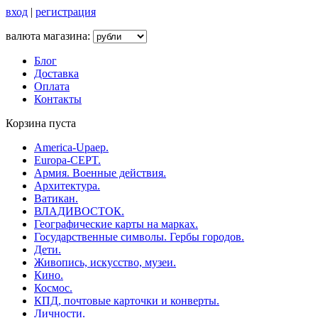
вход
|
регистрация
валюта магазина:
Блог
Доставка
Оплата
Контакты
Корзина пуста
America-Upaep.
Europa-CEPT.
Армия. Военные действия.
Архитектура.
Ватикан.
ВЛАДИВОСТОК.
Географические карты на марках.
Государственные символы. Гербы городов.
Дети.
Живопись, искусство, музеи.
Кино.
Космос.
КПД, почтовые карточки и конверты.
Личности.