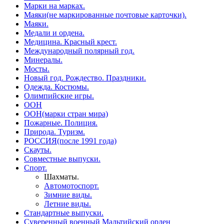
Марки на марках.
Маяки(не маркированные почтовые карточки).
Маяки.
Медали и ордена.
Медицина. Красный крест.
Международный полярный год.
Минералы.
Мосты.
Новый год. Рождество. Праздники.
Одежда. Костюмы.
Олимпийские игры.
ООН
ООН(марки стран мира)
Пожарные. Полиция.
Природа. Туризм.
РОССИЯ(после 1991 года)
Скауты.
Совместные выпуски.
Спорт.
Шахматы.
Автомотоспорт.
Зимние виды.
Летние виды.
Стандартные выпуски.
Суверенный военный Мальтийский орден