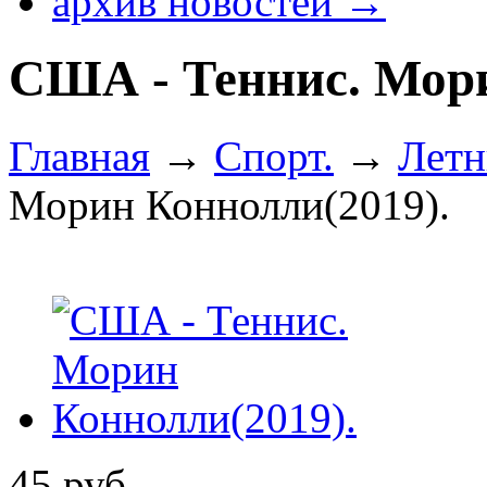
архив новостей →
США - Теннис. Мори
Главная
→
Спорт.
→
Летн
Морин Коннолли(2019).
45
руб