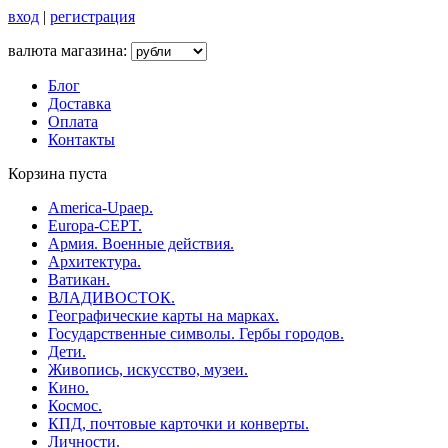
вход
|
регистрация
валюта магазина:
Блог
Доставка
Оплата
Контакты
Корзина пуста
America-Upaep.
Europa-CEPT.
Армия. Военные действия.
Архитектура.
Ватикан.
ВЛАДИВОСТОК.
Географические карты на марках.
Государственные символы. Гербы городов.
Дети.
Живопись, искусство, музеи.
Кино.
Космос.
КПД, почтовые карточки и конверты.
Личности.