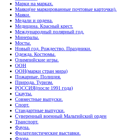
Марки на марках.
Маяки(не маркированные почтовые карточки).
Маяки.
Медали и ордена.
Медицина. Красный крест.
Международный полярный год.
Минералы.
Мосты.
Новый год. Рождество. Праздники.
Одежда. Костюмы.
Олимпийские игры.
ООН
ООН(марки стран мира)
Пожарные. Полиция.
Природа. Туризм.
РОССИЯ(после 1991 года)
Скауты.
Совместные выпуски.
Спорт.
Стандартные выпуски.
Суверенный военный Мальтийский орден
Транспорт.
Фауна.
Филателистические выставки.
Флора.