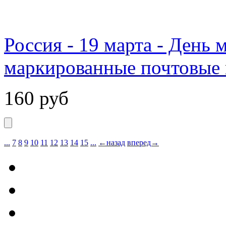
Россия - 19 марта - День 
маркированные почтовые 
160
руб
...
7
8
9
10
11
12
13
14
15
...
←назад
вперед→