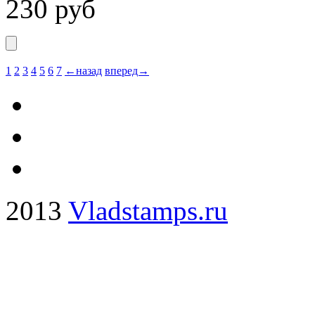
230
руб
1
2
3
4
5
6
7
←назад
вперед→
2013
Vladstamps.ru