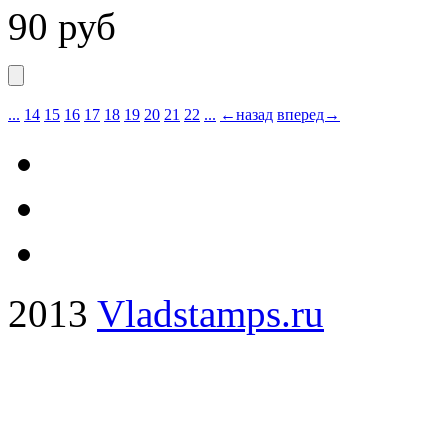
90
руб
...
14
15
16
17
18
19
20
21
22
...
←назад
вперед→
2013
Vladstamps.ru