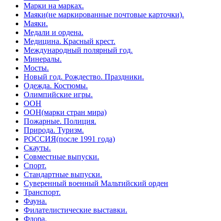
Марки на марках.
Маяки(не маркированные почтовые карточки).
Маяки.
Медали и ордена.
Медицина. Красный крест.
Международный полярный год.
Минералы.
Мосты.
Новый год. Рождество. Праздники.
Одежда. Костюмы.
Олимпийские игры.
ООН
ООН(марки стран мира)
Пожарные. Полиция.
Природа. Туризм.
РОССИЯ(после 1991 года)
Скауты.
Совместные выпуски.
Спорт.
Стандартные выпуски.
Суверенный военный Мальтийский орден
Транспорт.
Фауна.
Филателистические выставки.
Флора.