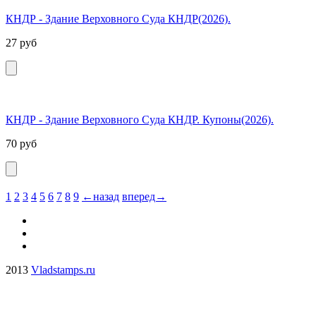
КНДР - Здание Верховного Суда КНДР(2026).
27
руб
КНДР - Здание Верховного Суда КНДР. Купоны(2026).
70
руб
1
2
3
4
5
6
7
8
9
←назад
вперед→
2013
Vladstamps.ru