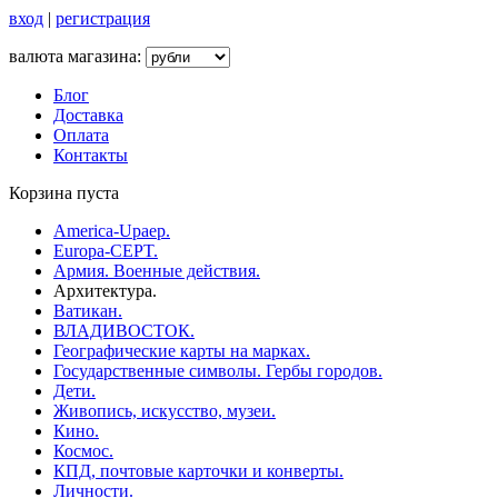
вход
|
регистрация
валюта магазина:
Блог
Доставка
Оплата
Контакты
Корзина пуста
America-Upaep.
Europa-CEPT.
Армия. Военные действия.
Архитектура.
Ватикан.
ВЛАДИВОСТОК.
Географические карты на марках.
Государственные символы. Гербы городов.
Дети.
Живопись, искусство, музеи.
Кино.
Космос.
КПД, почтовые карточки и конверты.
Личности.