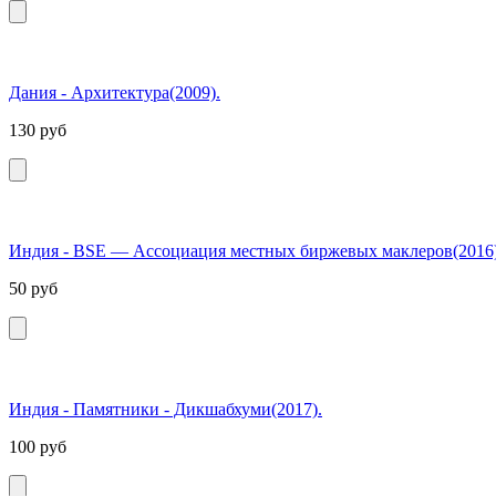
Дания - Архитектура(2009).
130
руб
Индия - BSE — Ассоциация местных биржевых маклеров(2016)
50
руб
Индия - Памятники - Дикшабхуми(2017).
100
руб