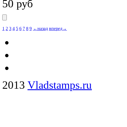
50
руб
1
2
3
4
5
6
7
8
9
←назад
вперед→
2013
Vladstamps.ru